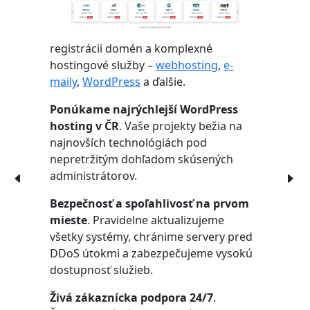
registrácii domén a komplexné
hostingové služby –
webhosting
,
e-
maily
,
WordPress
a ďalšie.
Ponúkame najrýchlejší WordPress
hosting v ČR
. Vaše projekty bežia na
najnovších technológiách pod
nepretržitým dohľadom skúsených
administrátorov.
Bezpečnosť a spoľahlivosť na prvom
mieste
. Pravidelne aktualizujeme
všetky systémy, chránime servery pred
DDoS útokmi a zabezpečujeme vysokú
dostupnosť služieb.
Živá zákaznícka podpora 24/7
.