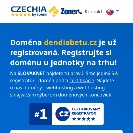
Kontakt
Doména
dendiabetu.cz
je už
registrovaná. Registrujte si
doménu u jednotky na trhu!
Na
SLOVAKNET
nájdete tú pravú. Sme jediný 5
★
registrátor domén podľa
certifikácie
. Nájdete
u nás
domény
,
webhosting
a
webhosting
s najväčším výberom
doménových koncoviek
.