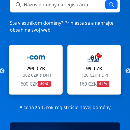
Názov domény na registráciu alebo prevod
Ste vlastníkom domény?
Prihláste sa
a nahrajte
obsah na svoj web.
299 CZK
99 CZK
362 CZK s DPH
120 CZK s DPH
600 CZK
169 CZK
50 %
41 %
* cena za 1. rok registrácie novej domény